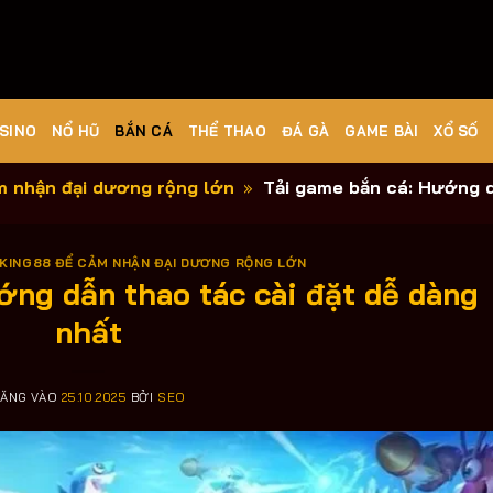
SINO
NỔ HŨ
BẮN CÁ
THỂ THAO
ĐÁ GÀ
GAME BÀI
XỔ SỐ
m nhận đại dương rộng lớn
»
Tải game bắn cá: Hướng d
 KING88 ĐỂ CẢM NHẬN ĐẠI DƯƠNG RỘNG LỚN
ớng dẫn thao tác cài đặt dễ dàng
nhất
ĂNG VÀO
25.10.2025
BỞI
SEO