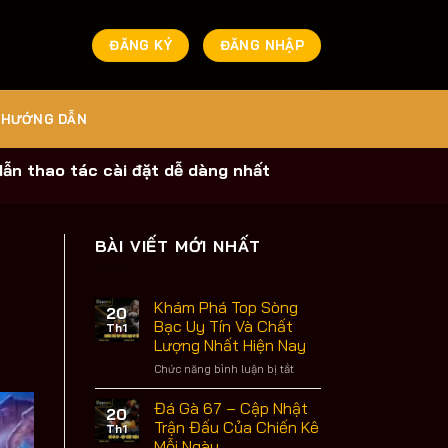
ĐĂNG KÝ
ĐĂNG NHẬP
HƯỚNG DẪN
ẫn thao tác cài đặt dễ dàng nhất
BÀI VIẾT MỚI NHẤT
Khám Phá Top Sòng
20
Bạc Uy Tín Và Chất
Th1
Lượng Nhất Hiện Nay
Chức năng bình luận bị tắt
ở
Khám
Phá
Đá Gà 67 – Cập Nhật
20
Top
Trận Đấu Của Chiến Kê
Th1
Sòng
Mỗi Ngày