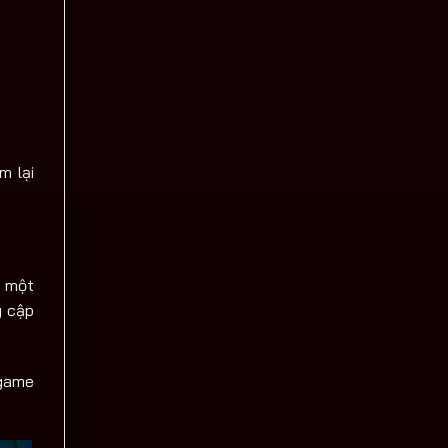
Người
2026
Mới
Bắt
Đầu
m lại
i một
y cập
 game