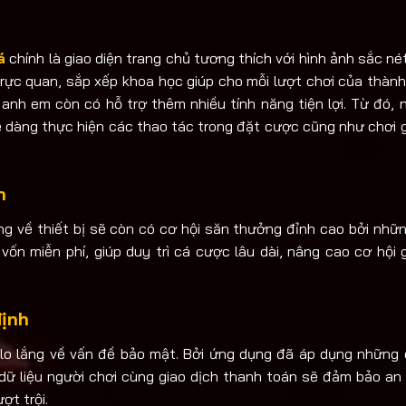
á
chính là giao diện trang chủ tương thích với hình ảnh sắc né
rực quan, sắp xếp khoa học giúp cho mỗi lượt chơi của thành
 anh em còn có hỗ trợ thêm nhiều tính năng tiện lợi. Từ đó, 
dễ dàng thực hiện các thao tác trong đặt cược cũng như chơi
n
ng về thiết bị sẽ còn có cơ hội săn thưởng đỉnh cao bởi nhữ
n miễn phí, giúp duy trì cá cược lâu dài, nâng cao cơ hội 
định
lo lắng về vấn đề bảo mật. Bởi ứng dụng đã áp dụng những
n, dữ liệu người chơi cùng giao dịch thanh toán sẽ đảm bảo an
ợt trội.