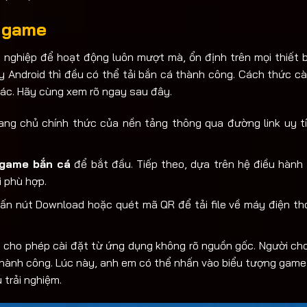
i game
 nghiệp để hoạt động luôn mượt mà, ổn định trên mọi thiết b
 Android thì đều có thể tải bắn cá thành công. Cách thức cà
 tác. Hãy cùng xem rõ ngay sau đây.
rang chủ chính thức của nền tảng thông qua đường link uy t
 game bắn cá
để bắt đầu. Tiếp theo, dựa trên hệ điều hành
i phù hợp.
ấn nút Download hoặc quét mã QR để tải file về máy điện tho
 cho phép cài đặt từ ứng dụng không rõ nguồn gốc. Người chơ
ã thành công. Lúc này, anh em có thể nhấn vào biểu tượng game
 trải nghiệm.