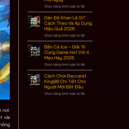
Bạc
Chức năng bình luận bị tắt
ở
Uy
Đá
Tín
Gà
Và
Dàn Đề Khan Là Gì?
20
67
Chất
Cách Theo Và Áp Dụng
Th1
–
Lượng
Hiệu Quả 2026
Cập
Nhất
Chức năng bình luận bị tắt
ở
Nhật
Hiện
Dàn
Trận
Nay
Đề
Đấu
Bắn Cá Ica – Giải Trí
20
Khan
Của
Cùng Game Hot Với 4
Th1
Là
Chiến
Mẹo Hay 2026
Gì?
Kê
Chức năng bình luận bị tắt
ở
Cách
Mỗi
Bắn
Theo
Ngày
Cá
Và
Cách Chơi Baccarat
20
Ica
Áp
King88 Chi Tiết Cho
Th1
–
Dụng
Người Mới Bắt Đầu
Giải
Hiệu
Chức năng bình luận bị tắt
ở
Trí
Quả
Cách
Cùng
2026
Chơi
Game
Baccarat
Hot
 nơi.
King88
Với
t vài
Chi
4
Tiết
Mẹo
thông
Cho
Hay