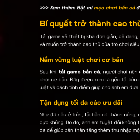
>>> Xem thêm: Bật mí
mẹo chơi bắn cá
đổ
Bí quyết trở thành cao th
Tải game về thiết bị khá đơn giản, dễ dàng,
và muốn trở thành cao thủ của trò chơi siêu
Nắm vững luật chơi cơ bản
Sau khi
tải game bắn cá
, người chơi nên
chơi cơ bản. Đây được xem là yếu tố tiên q
luật và cách tính điểm giúp cho anh em đưa
Tận dụng tối đa các ưu đãi
Như đã nêu ở trên, tải bắn cá thành công, 
cực khủng. Do đó, anh em tuyệt đối không t
đa để giúp bản thân tăng thêm thu nhập mộ