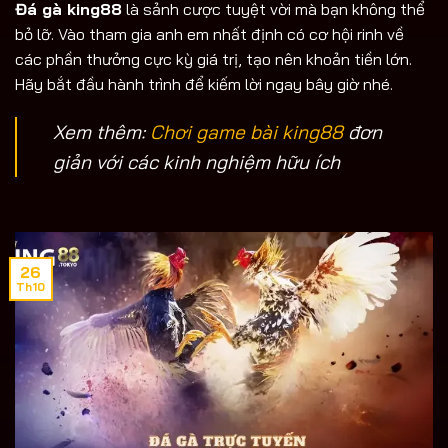
Đá gà king88
là sảnh cược tuyệt vời mà bạn không thể
bỏ lỡ. Vào tham gia anh em nhất định có cơ hội rinh về
các phần thưởng cực kỳ giá trị, tạo nên khoản tiền lớn.
Hãy bắt đầu hành trình để kiếm lời ngay bây giờ nhé.
Xem thêm:
Chơi game bài king88
đơn
giản với các kinh nghiệm hữu ích
26
Th10