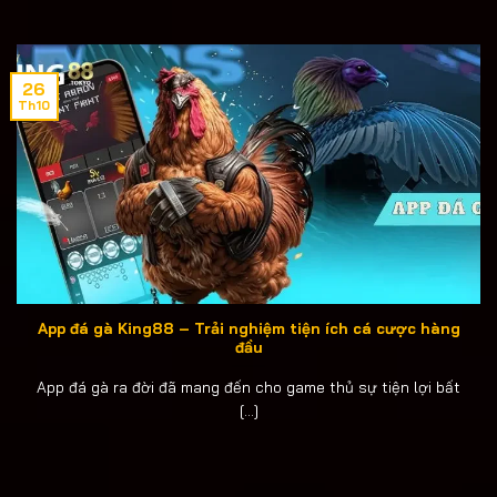
26
Th10
App đá gà King88 – Trải nghiệm tiện ích cá cược hàng
đầu
App đá gà ra đời đã mang đến cho game thủ sự tiện lợi bất
[...]