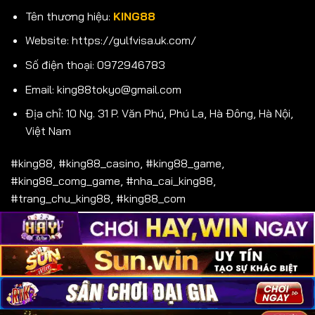
Tên thương hiệu:
KING88
Website: https://gulfvisa.uk.com/
Số điện thoại:
0972946783
Email:
king88tokyo@gmail.com
Địa chỉ:
10 Ng. 31 P. Văn Phú, Phú La, Hà Đông, Hà Nội,
Việt Nam
#king88, #king88_casino, #king88_game,
#king88_comg_game, #nha_cai_king88,
#trang_chu_king88, #king88_com