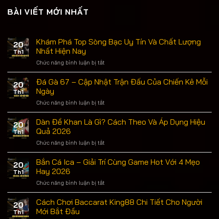
BÀI VIẾT MỚI NHẤT
Khám Phá Top Sòng Bạc Uy Tín Và Chất Lượng
20
Nhất Hiện Nay
Th1
Chức năng bình luận bị tắt
ở
Khám
Phá
Đá Gà 67 – Cập Nhật Trận Đấu Của Chiến Kê Mỗi
20
Top
Ngày
Th1
Sòng
Chức năng bình luận bị tắt
ở
Bạc
Đá
Uy
Gà
Dàn Đề Khan Là Gì? Cách Theo Và Áp Dụng Hiệu
Tín
20
67
Và
Quả 2026
Th1
–
Chất
Chức năng bình luận bị tắt
ở
Cập
Lượng
Dàn
Nhật
Nhất
Đề
Bắn Cá Ica – Giải Trí Cùng Game Hot Với 4 Mẹo
Trận
Hiện
20
Khan
Đấu
Hay 2026
Nay
Th1
Là
Của
Chức năng bình luận bị tắt
ở
Gì?
Chiến
Bắn
Cách
Kê
Cá
Cách Chơi Baccarat King88 Chi Tiết Cho Người
Theo
Mỗi
20
Ica
Và
Mới Bắt Đầu
Ngày
Th1
–
Áp