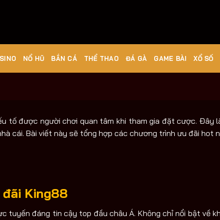
SINO
NỔ HŨ
BẮN CÁ
THỂ THAO
ĐÁ GÀ
GAME BÀI
XỔ SỐ
u tố được người chơi quan tâm khi tham gia đặt cược. Đây là
i nhà cái. Bài viết này sẽ tổng hợp các chương trình ưu đãi hot 
 đãi King88
trực tuyến đáng tin cậy top đầu châu Á. Không chỉ nổi bật về