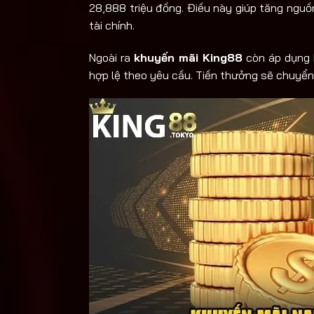
28,888 triệu đồng. Điều này giúp tăng nguồ
tài chính.
Ngoài ra
khuyến mãi King88
còn áp dụng k
hợp lệ theo yêu cầu. Tiền thưởng sẽ chuyển 