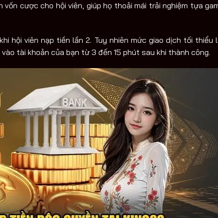
n vốn cược cho hội viên, giúp họ thoải mái trải nghiệm tựa ga
hi hội viên nạp tiền lần 2. Tuy nhiên mức giao dịch tối thiểu
vào tài khoản của bạn từ 3 đến 15 phút sau khi thành công.