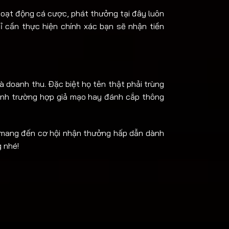
hoạt động cá cược, phát thưởng tại đây luôn
ỉ cần thực hiện chính xác bạn sẽ nhận tiền
 doanh thu. Đặc biệt họ tên thật phải trùng
ránh trường hợp giả mạo hay đánh cắp thông
ẽ mang đến cơ hội nhận thưởng hấp dẫn dành
g nhé!