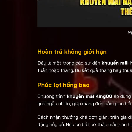
Nạ
Hoàn trả không giới hạn
Đây là một trong các sự kiện
khuyến mãi 
tuần hoặc tháng. Dù kết quả thắng hay thua,
Phúc lợi hồng bao
Chương trình
khuyến mãi King88
áp dụng 
quà ngẫu nhiên, giúp mang đến cảm giác hồi 
Cách nhận thưởng khá đơn giản, trên gia di
động hủy bỏ. Nếu có bất cứ thắc mắc nào hãy