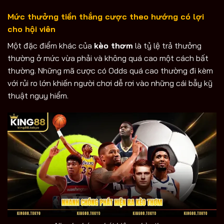
Mức thưởng tiền thắng cược theo hướng có lợi
cho hội viên
Một đặc điểm khác của
kèo thơm
là tỷ lệ trả thưởng
thường ở mức vừa phải và không quá cao một cách bất
thường. Những mã cược có Odds quá cao thường đi kèm
với rủi ro lớn khiến người chơi dễ rơi vào những cái bẫy kỹ
thuật nguy hiểm.