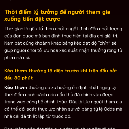
Thời điểm lý tưởng để người tham gia
xuống tiền đặt cược
Thời gian là yếu tố then chốt quyết định đến chất lượng
của đơn cược mà bạn định thực hiện tại địa chỉ giải trí.
Nắm bắt đúng khoảnh khắc bảng kèo đạt độ “chín” sẽ
giúp người chơi tối ưu hóa xác suất nhận thưởng ròng từ
phía nhà cái.
Kèo thơm thường lộ diện trước khi trận đấu bắt
đầu 30 phút
Kèo thơm
thường có xu hướng ổn định nhất ngay tại
thời điểm danh sách các cầu thủ đá chính vừa được
trang web công bố chính thức. Đây là lúc người tham gia
có thể đối soát thực lực nhân sự với bảng tỷ lệ Odds mà
nhà cái đã thiết lập từ trước đó.