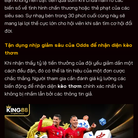
Bạn không nên đặt tiền quá sớm khi chưa nắm rõ các
biến số về tình hình chấn thương hoặc thẻ phạt của các
siêu sao. Sự nhạy bén trong 30 phút cuối cùng này sẽ
mang lại lợi thế cực lớn cho hội viên khi săn tìm cơ hội đổi
đời.
Tận dụng nhịp giảm sâu của Odds để nhận diện kèo
thơm
Khi nhận thấy tỷ lệ tiền thưởng của đội yếu giảm dần một
cách đều đặn, đó có thể là tín hiệu của một đơn cược
chắc thắng. Người tham gia cần đánh giá kỹ lưỡng các
biến động để nhận diện
kèo thơm
chính xác nhất và
không bị nhầm lẫn bởi các thông tin giả.