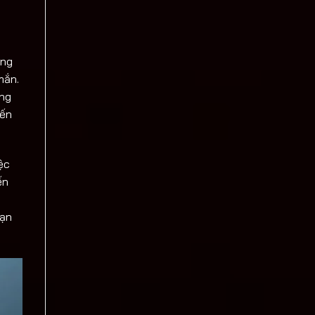
úng
mắn.
ông
iến
ệc
ến
cạn