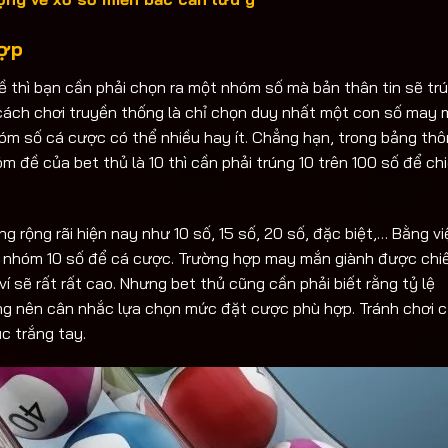
hợp
đề thì bạn cần phải chọn ra một nhóm số mà bản thân tin sẽ tr
cách chơi truyền thống là chỉ chọn duy nhất một con số may 
m số cá cược có thể nhiều hay ít. Chẳng hạn, trong bảng th
m đề của bet thủ là 10 thì cần phải trúng 10 trên 100 số để ch
 rộng rãi hiện nay như 10 số, 15 số, 20 số, đặc biệt,… Bằng vi
t nhóm 10 số để cá cược. Trường hợp may mắn giành được chi
í sẽ rất rất cao. Nhưng bet thủ cũng cần phải biết rằng tỷ lệ
ng nên cân nhắc lựa chọn mức đặt cược phù hợp. Tránh chơi 
c trắng tay.