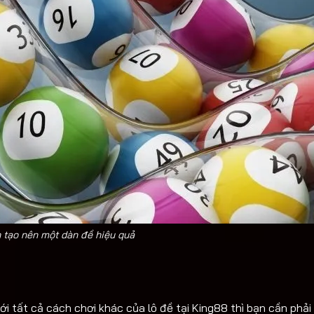
 tạo nên một dàn đề hiệu quả
ới tất cả cách chơi khác của lô đề tại King88 thì bạn cần phải