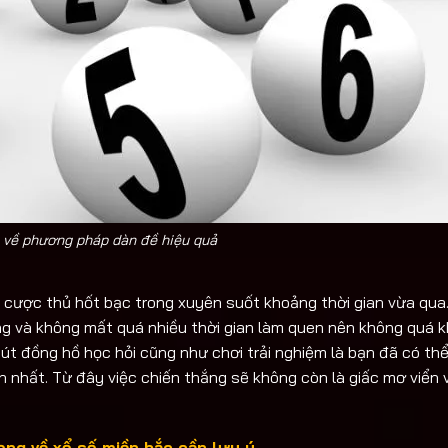
 về phương pháp dàn đề hiệu quả
ều cược thủ hốt bạc trong xuyên suốt khoảng thời gian vừa qua
g và không mất quá nhiều thời gian làm quen nên không quá 
hút đồng hồ học hỏi cũng như chơi trải nghiệm là bạn đã có th
nhất. Từ đây việc chiến thắng sẽ không còn là giấc mơ viển 
ọng về xổ số miền bắc cần lưu ý