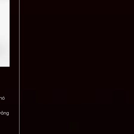
.
khó
ể
vông