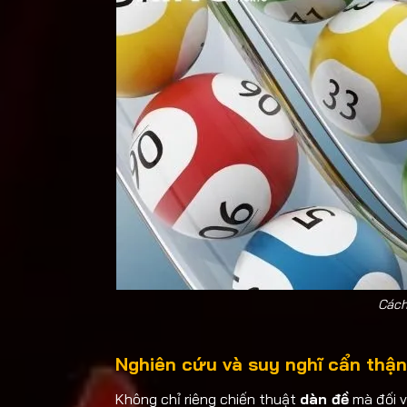
Cách
Nghiên cứu và suy nghĩ cẩn thận
Không chỉ riêng chiến thuật
dàn đề
mà đối v