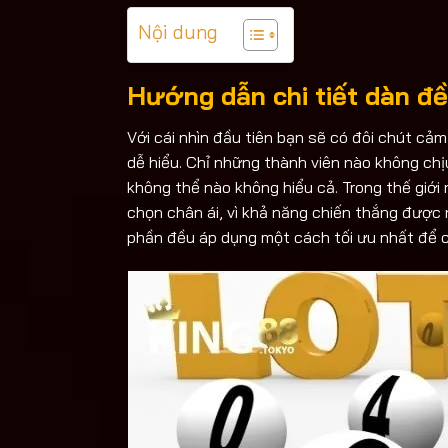
Nội dung
Hướng dẫn chi tiết dàn đề
Với cái nhìn đầu tiên bạn sẽ có đôi chút cả
dễ hiểu. Chỉ những thành viên nào không chị
không thể nào không hiểu cả. Trong thế giới 
chọn chân ái, vì khả năng chiến thắng được
phần đều áp dụng một cách tối ưu nhất để c