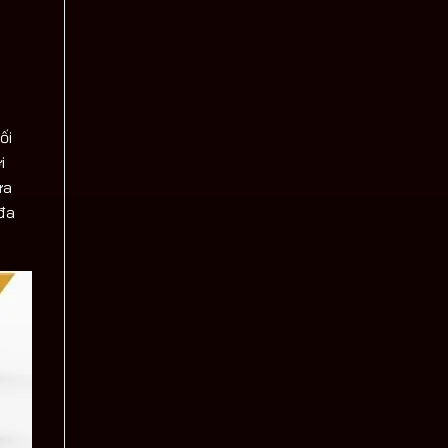
Người
2026
Mới
Bắt
Đầu
ối
i
ựa
đa