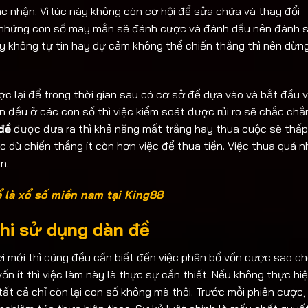
ác nhận. Vì lúc này không còn cơ hội để sửa chữa và thay đổi
h những con số may mắn sẽ đánh cược và đánh dấu nên đánh 
 không tự tin hay dự cảm không thể chiến thắng thì nên dừng
ợc lại để trong thời gian sau có cơ sở để dựa vào và bắt đầu v
ốn đều ở các con số thì việc kiểm soát được rủi ro sẽ chắc chắ
đề
được đưa ra thì khả năng mất trắng hay thua cuộc sẽ thấ
c dù chiến thắng ít còn hơn việc để thua tiền. Việc thua quá n
n.
ể là xổ số miền nam tại King88
khi sử dụng dàn đề
ơi mới thì cũng đều cần biết đến việc phân bổ vốn cược sao c
ốn ít thì việc làm này là thực sự cần thiết. Nếu không thực hi
tất cả chỉ còn lại con số không mà thôi. Trước mỗi phiên cược,