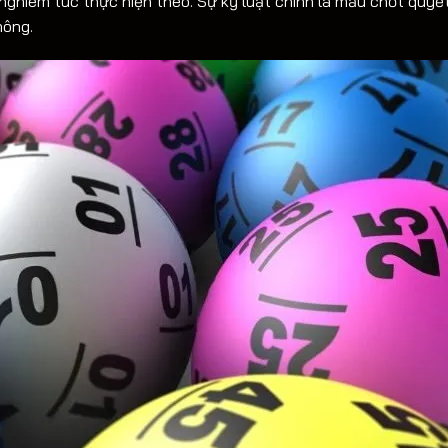
nghiêm túc thực hiện theo. Sự kỷ luật chính là mấu chốt quyế
hông.