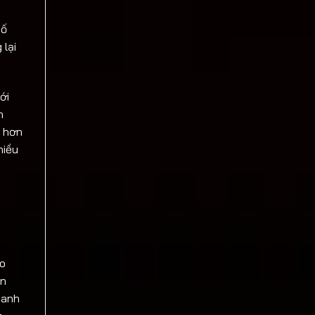
số
 lại
ới
n
p hơn
hiều
ho
ện
 anh