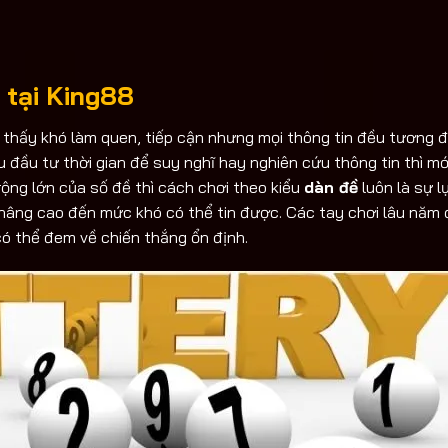
 tại King88
m thấy khó làm quen, tiếp cận nhưng mọi thông tin đều tương đ
u đầu tư thời gian để suy nghĩ hay nghiên cứu thông tin thì mớ
rộng lớn của số đề thì cách chơi theo kiểu
dàn đề
luôn là sự l
 nâng cao đến mức khó có thể tin được. Các tay chơi lâu năm 
ó thể đem về chiến thắng ổn định.