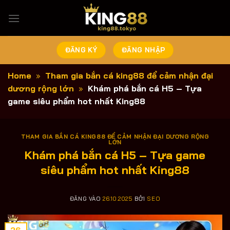
Bỏ
qua
nội
dung
ĐĂNG KÝ
ĐĂNG NHẬP
Home
»
Tham gia bắn cá king88 để cảm nhận đại
dương rộng lớn
»
Khám phá bắn cá H5 – Tựa
game siêu phẩm hot nhất King88
THAM GIA BẮN CÁ KING88 ĐỂ CẢM NHẬN ĐẠI DƯƠNG RỘNG
LỚN
Khám phá bắn cá H5 – Tựa game
siêu phẩm hot nhất King88
ĐĂNG VÀO
26.10.2025
BỞI
SEO