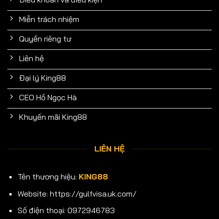
Miễn trách nhiệm
Quyền riêng tư
Liên hệ
Đại lý King88
CEO Hồ Ngọc Hà
Khuyến mãi King88
LIÊN HỆ
Tên thương hiệu:
KING88
Website: https://gulfvisa.uk.com/
Số điện thoại:
0972946783