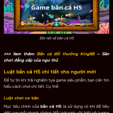
Đôi nét về bắn cá H5
>>> Xem thêm:
Bắn cá đổi thưởng King88
– Sân
chơi đẳng cấp của ngư thủ
Luật bắn cá H5 chi tiết cho người mới
Để tự tin khi trải nghiệm tựa game siêu phẩm, bạn cần tìm
hiểu cách chơi chi tiết. Cụ thể:
Luật chơi cơ bản
Mục tiêu chính của
bắn cá H5
là sử dụng vũ khí để tiêu
diệt con mồi nhanh chóng. Mỗi loài sinh vật biệt sẽ tương