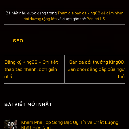
Bài viết này được đăng trong
Tham gia bắn cá king88 để cảm nhận
đại dương rộng lớn
và được gắn thẻ
Bắn cá H5
.
SEO
Đăng ký King88 – Chi tiết
Bắn cá đổi thưởng King88:
thao tác nhanh, đơn giản
Sân chơi đẳng cấp của ngư
nhất
thủ
BÀI VIẾT MỚI NHẤT
Khám Phá Top Sòng Bạc Uy Tín Và Chất Lượng
20
Nhất Hiện Nay
Th1