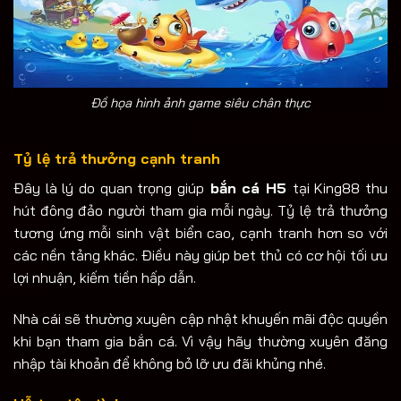
Đồ họa hình ảnh game siêu chân thực
Tỷ lệ trả thưởng cạnh tranh
Đây là lý do quan trọng giúp
bắn cá H5
tại King88 thu
hút đông đảo người tham gia mỗi ngày. Tỷ lệ trả thưởng
tương ứng mỗi sinh vật biển cao, cạnh tranh hơn so với
các nền tảng khác. Điều này giúp bet thủ có cơ hội tối ưu
lợi nhuận, kiếm tiền hấp dẫn.
Nhà cái sẽ thường xuyên cập nhật khuyến mãi độc quyền
khi bạn tham gia bắn cá. Vì vậy hãy thường xuyên đăng
nhập tài khoản để không bỏ lỡ ưu đãi khủng nhé.