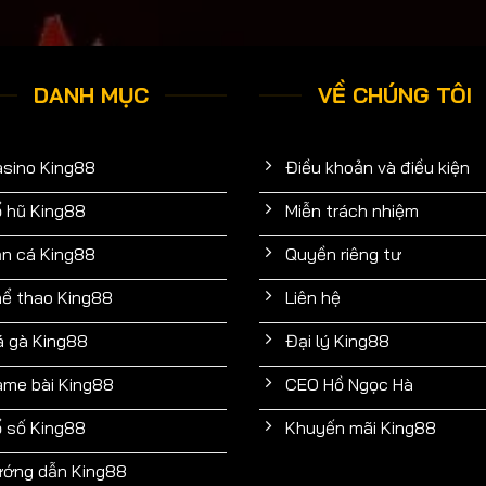
DANH MỤC
VỀ CHÚNG TÔI
sino King88
Điều khoản và điều kiện
 hũ King88
Miễn trách nhiệm
n cá King88
Quyền riêng tư
ể thao King88
Liên hệ
 gà King88
Đại lý King88
me bài King88
CEO Hồ Ngọc Hà
 số King88
Khuyến mãi King88
ớng dẫn King88