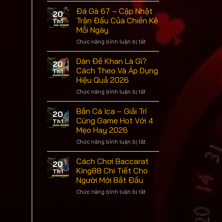
Phá
Đá Gà 67 – Cập Nhật
20
Top
Trận Đấu Của Chiến Kê
Th1
Sòng
Mỗi Ngày
Bạc
Chức năng bình luận bị tắt
ở
Uy
Đá
Tín
Gà
Và
Dàn Đề Khan Là Gì?
20
67
Chất
Cách Theo Và Áp Dụng
Th1
–
Lượng
Hiệu Quả 2026
Cập
Nhất
Chức năng bình luận bị tắt
ở
Nhật
Hiện
Dàn
Trận
Nay
Đề
Đấu
Bắn Cá Ica – Giải Trí
20
Khan
Của
Cùng Game Hot Với 4
Th1
Là
Chiến
Mẹo Hay 2026
Gì?
Kê
Chức năng bình luận bị tắt
ở
Cách
Mỗi
Bắn
Theo
Ngày
Cá
Và
Cách Chơi Baccarat
20
Ica
Áp
King88 Chi Tiết Cho
Th1
–
Dụng
Người Mới Bắt Đầu
Giải
Hiệu
Chức năng bình luận bị tắt
ở
Trí
Quả
Cách
Cùng
2026
Chơi
Game
Baccarat
Hot