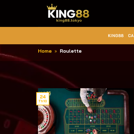
Bỏ
qua
nội
dung
KING88
CA
Home
»
Roulette
24
Th10