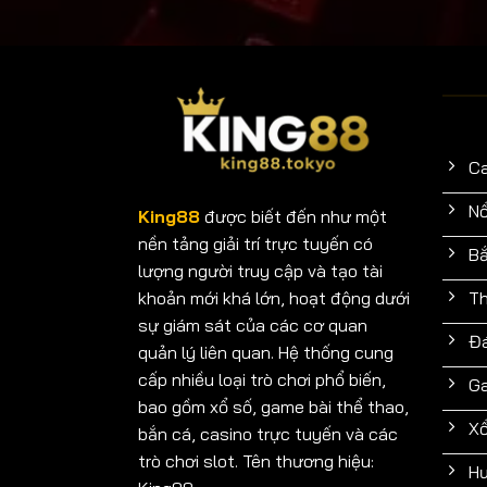
Ca
Nổ
King88
được biết đến như một
nền tảng giải trí trực tuyến có
Bắ
lượng người truy cập và tạo tài
khoản mới khá lớn, hoạt động dưới
Th
sự giám sát của các cơ quan
Đá
quản lý liên quan. Hệ thống cung
cấp nhiều loại trò chơi phổ biến,
Ga
bao gồm xổ số, game bài thể thao,
Xổ
bắn cá, casino trực tuyến và các
trò chơi slot. Tên thương hiệu:
Hư